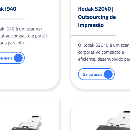
k I940
Kodak S2040 |
Outsourcing de
impressão
ak i940 é um scanner
ativo compacto e portátil,
tado para ofe…
O Kodak S2040 é um scan
corporativo compacto e
ba mais
eficiente, desenvolvido pa
Saiba mais