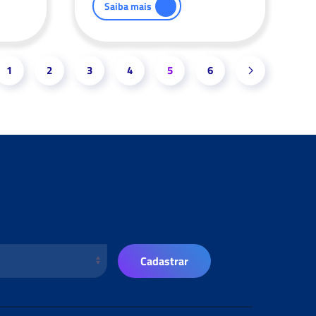
Saiba mais
1
2
3
4
5
6
Cadastrar