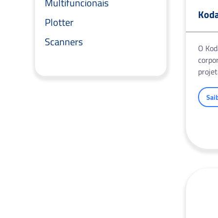
Multifuncionais
Koda
Plotter
Scanners
O Kod
corpor
proje
Sai