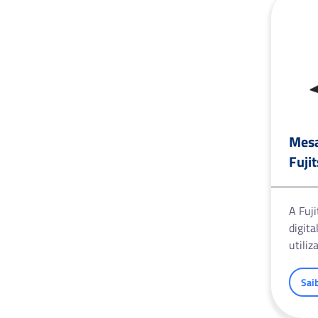
Mesa
Fuji
A Fuj
digita
utiliz
Sai