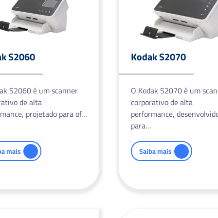
ak S2060
Kodak S2070
ak S2060 é um scanner
O Kodak S2070 é um scan
ativo de alta
corporativo de alta
rmance, projetado para of…
performance, desenvolvid
para…
ba mais
Saiba mais