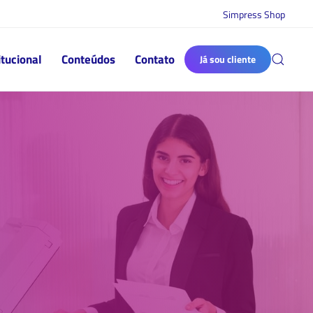
Simpress Shop
itucional
Conteúdos
Contato
Já sou cliente