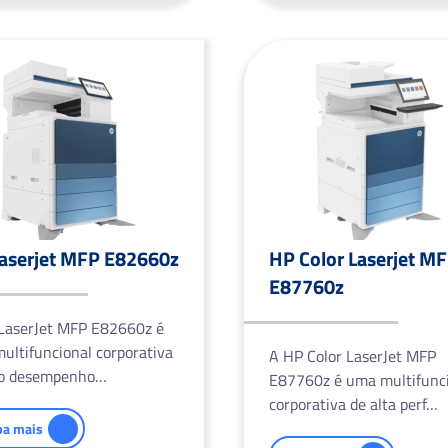
aserjet MFP E82660z
HP Color Laserjet M
E87760z
LaserJet MFP E82660z é
ultifuncional corporativa
A HP Color LaserJet MFP
to desempenho…
E87760z é uma multifunc
corporativa de alta perf…
ba mais