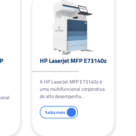
FP
HP Laserjet MFP E73140z
A HP LaserJet MFP E73140z é
uma multifuncional corporativa
de alto desempenho…
ional
Saiba mais