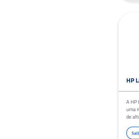
HP L
A HP 
uma m
de al
Sai