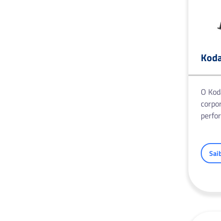
Kod
O Kod
corpor
perfo
Sai