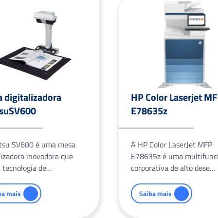
 digitalizadora
HP Color Laserjet M
tsuSV600
E78635z
itsu SV600 é uma mesa
A HP Color LaserJet MFP
lizadora inovadora que
E78635z é uma multifunc
a tecnologia de…
corporativa de alto dese…
ba mais
Saiba mais