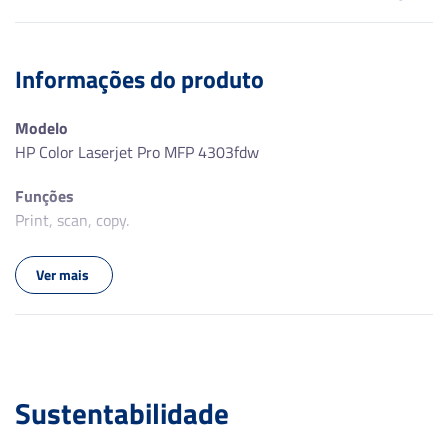
Informações do produto
Modelo
HP Color Laserjet Pro MFP 4303fdw
Funções
Print, scan, copy.
Formato
Ver mais
A4
Tipo de impressão
Colorida
Impressão e cópia automáticas em frente e verso
Sustentabilidade
Sim