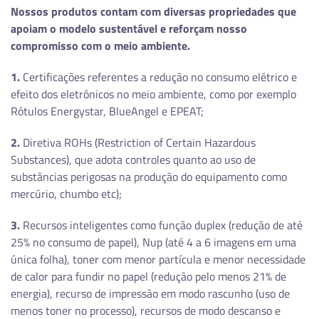
Nossos produtos contam com diversas propriedades que
Conectividade
apoiam o modelo sustentável e reforçam nosso
Sim
compromisso com o meio ambiente.
Interface de usuário
1.
Certificações referentes a redução no consumo elétrico e
Dual-band Wi-Fi® , Bluetooth®, Wi-Fi® Direct , and Ethernet
efeito dos eletrônicos no meio ambiente, como por exemplo
Produtividade
Rótulos Energystar, BlueAngel e EPEAT;
Tela de toque em cores de 4,3 pol.
2.
Diretiva ROHs (Restriction of Certain Hazardous
Ciclo de trabalho (mensal)
Substances), que adota controles quanto ao uso de
Até 50.000 páginas
substâncias perigosas na produção do equipamento como
mercúrio, chumbo etc);
3.
Recursos inteligentes como função duplex (redução de até
25% no consumo de papel), Nup (até 4 a 6 imagens em uma
única folha), toner com menor partícula e menor necessidade
de calor para fundir no papel (redução pelo menos 21% de
energia), recurso de impressão em modo rascunho (uso de
menos toner no processo), recursos de modo descanso e