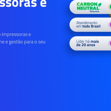
ssoras e
e impressoras e
ime e gestão para o seu