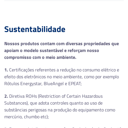
A4
Velocidade (PPM)
Sustentabilidade
40/42
Nossos produtos contam com diversas propriedades que
Ciclo Mensal Máximo (Páginas)
apoiam o modelo sustentável e reforçam nosso
compromisso com o meio ambiente.
120.000
1.
Certificações referentes a redução no consumo elétrico e
Processador
efeito dos eletrônicos no meio ambiente, como por exemplo
Rótulos Energystar, BlueAngel e EPEAT;
800MHz
2.
Diretiva ROHs (Restriction of Certain Hazardous
Memória
Substances), que adota controles quanto ao uso de
substâncias perigosas na produção do equipamento como
2GB
mercúrio, chumbo etc);
Resolução (dpi)