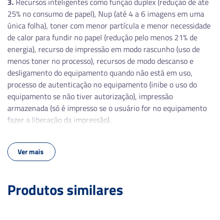
3.
Recursos inteligentes como função duplex (redução de até
1200×1200
25% no consumo de papel), Nup (até 4 a 6 imagens em uma
única folha), toner com menor partícula e menor necessidade
Linguagem de Impressão
de calor para fundir no papel (redução pelo menos 21% de
energia), recurso de impressão em modo rascunho (uso de
PCL5, PCL6, PS3, PDF V1.7, Apple AirPrint
menos toner no processo), recursos de modo descanso e
desligamento do equipamento quando não está em uso,
Entrada de Papel (Padrão)
processo de autenticação no equipamento (inibe o uso do
equipamento se não tiver autorização), impressão
350 Folhas (250+100)
armazenada (só é impresso se o usuário for no equipamento
fazer a liberação da impressão).
Saída de Papel
150 Folhas
Ver mais
Produtos similares