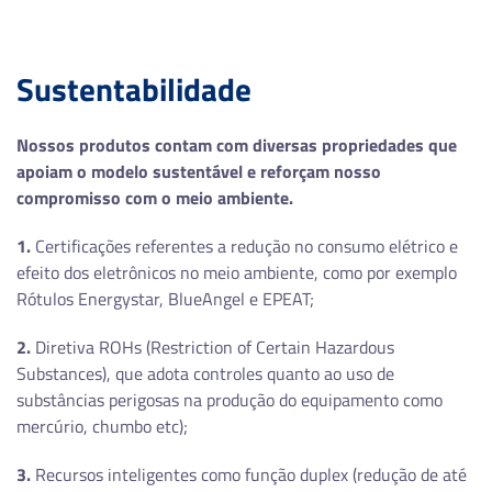
A4
Velocidade (PPM)
Sustentabilidade
48ppm A4 e 50ppm Carta
Nossos produtos contam com diversas propriedades que
Ciclo Mensal Máximo (Páginas)
apoiam o modelo sustentável e reforçam nosso
compromisso com o meio ambiente.
150000
1.
Certificações referentes a redução no consumo elétrico e
Processador
efeito dos eletrônicos no meio ambiente, como por exemplo
Rótulos Energystar, BlueAngel e EPEAT;
1.2GHz
2.
Diretiva ROHs (Restriction of Certain Hazardous
Memória
Substances), que adota controles quanto ao uso de
substâncias perigosas na produção do equipamento como
1.75GB
mercúrio, chumbo etc);
Resolução (dpi)
3.
Recursos inteligentes como função duplex (redução de até