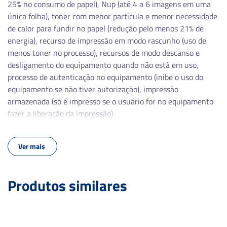
1200 x 1200
25% no consumo de papel), Nup (até 4 a 6 imagens em uma
única folha), toner com menor partícula e menor necessidade
Linguagem de Impressão
de calor para fundir no papel (redução pelo menos 21% de
energia), recurso de impressão em modo rascunho (uso de
PCL6, PostScript, PDF 1.7
menos toner no processo), recursos de modo descanso e
desligamento do equipamento quando não está em uso,
Entrada de Papel (Padrão)
processo de autenticação no equipamento (inibe o uso do
equipamento se não tiver autorização), impressão
650 folhas (550 + 100)
armazenada (só é impresso se o usuário for no equipamento
fazer a liberação da impressão).
Saída de Papel
250 folhas
Ver mais
Produtos similares