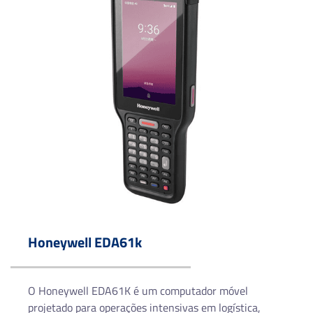
Processador:
Qualcomm® QCM4490 Octa-Core
Memória RAM:
8 GB
Conectividade:
5G, Wi-Fi 6E, Bluetooth® 5.2, NFC
Leitor de código de barras:
Honeywell FlexRange™ XLR (leitura de curta e longa
distância)
Resistência:
IP65 | Quedas de até 1,8 m | Certificação MIL-STD-810H
Honeywell EDA61k
Bateria:
Íon de lítio de longa duração, substituível
O Honeywell EDA61K é um computador móvel
projetado para operações intensivas em logística,
Teclado: