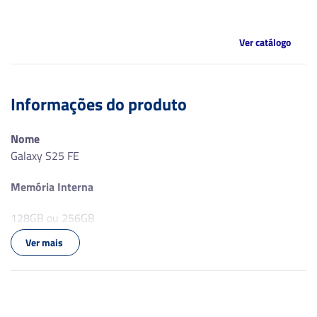
Ver catálogo
Informações do produto
Nome
Galaxy S25 FE
Memória Interna
128GB ou 256GB
Ver mais
Sistema Operacional + Versão
Android 15; One UI 7.0
Fabricante