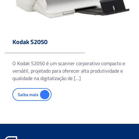
Formatos de Arquivos de Saída
Single and multi-page TIFF, JPEG, RTF, BMP, PDF, PDF
pesquisável, TXT, PNG, CSV, Word e Excel
Painel de Controle
Kodak S2050
3.5″ Touch LCD colorido
Gramatura de Originais (g/m²)
O Kodak S2050 é um scanner corporativo compacto e
27 a 433
versátil, projetado para oferecer alta produtividade e
qualidade na digitalização de […]
Driver
TWAIN / ISIS / WIA
Saiba mais