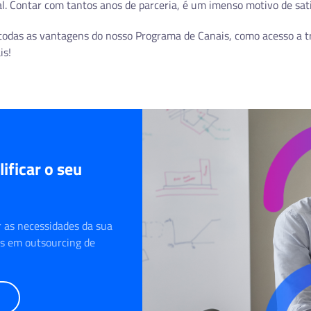
l. Contar com tantos anos de parceria, é um imenso motivo de satisf
todas as vantagens do nosso Programa de Canais, como acesso a t
is!
ificar o seu
 as necessidades da sua
es em outsourcing de