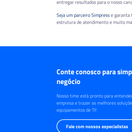
entregar resultados para o nosso cana
Seja um parceiro Simpress
e garanta 
estrutura de atendimento e muito ma
Conte conosco para simpl
negócio
Nosso time está pronto para entender
empresa e trazer as melhores soluçõ
equipamentos de TI!
Fale com nossos especialistas